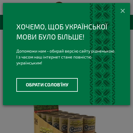
420 420 3
+38(073)
×
Viber Telegram
RU
Каталог товаров
ХОЧЕМО, ЩОБ УКРАЇНСЬКОЇ
МОВИ БУЛО БІЛЬШЕ!
Все для Самокруток
Бланты
Бланты Cyclones Xtra Hemp Cane
Допоможи нам - обирай версію сайту рідненькою.
І з часом наш інтернет стане повністю
українським!
ОБРАТИ СОЛОВ'ЇНУ