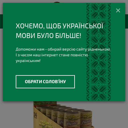
420 420 3
+38(073)
×
Viber Telegram
RU
Каталог товаров
ХОЧЕМО, ЩОБ УКРАЇНСЬКОЇ
МОВИ БУЛО БІЛЬШЕ!
Все для Самокруток
Бланты
Бланты Cyclones Xtra Hemp Wonder
Допоможи нам - обирай версію сайту рідненькою.
І з часом наш інтернет стане повністю
українським!
ОБРАТИ СОЛОВ'ЇНУ