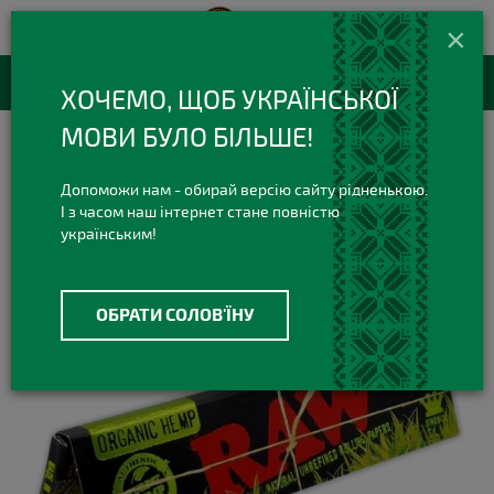
420 420 3
+38(073)
×
Viber Telegram
RU
Каталог товаров
ХОЧЕМО, ЩОБ УКРАЇНСЬКОЇ
МОВИ БУЛО БІЛЬШЕ!
Все для Самокруток
Бумага для самокруток
Бумага для самокруток RAW Black Organic King Size Hemp
Допоможи нам - обирай версію сайту рідненькою.
І з часом наш інтернет стане повністю
українським!
ОБРАТИ СОЛОВ'ЇНУ