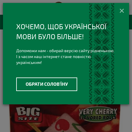
420 420 3
+38(073)
×
Viber Telegram
RU
Каталог товаров
ХОЧЕМО, ЩОБ УКРАЇНСЬКОЇ
МОВИ БУЛО БІЛЬШЕ!
Все для Самокруток
Бумага в рулонах
Бумага в рулоне Juicy Jay’s Cherry 1¼"
Допоможи нам - обирай версію сайту рідненькою.
І з часом наш інтернет стане повністю
українським!
ОБРАТИ СОЛОВ'ЇНУ