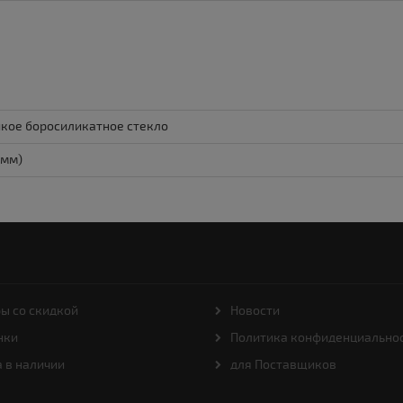
кое боросиликатное стекло
5мм)
ы со скидкой
Новости
нки
Политика конфиденциально
 в наличии
для Поставщиков