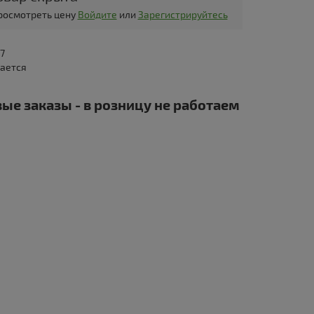
просмотреть цену
Войдите
или
Зарегистрируйтесь
7
дается
ые заказы - в розницу не работаем