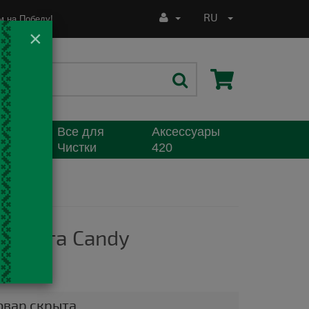
RU
 на Победу!
×
Все для
Аксессуары
я
Чистки
420
 бонга Candy
н
овар скрыта