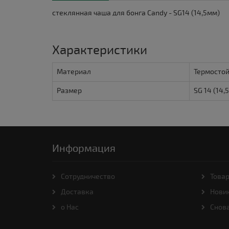
стеклянная чаша для бонга Candy - SG14 (14,5мм)
Характеристики
Материал
Термостой
Размер
SG 14 (14,
Информация
Cотрудничество
Товар
Доставка
Нови
о Нас
Снова