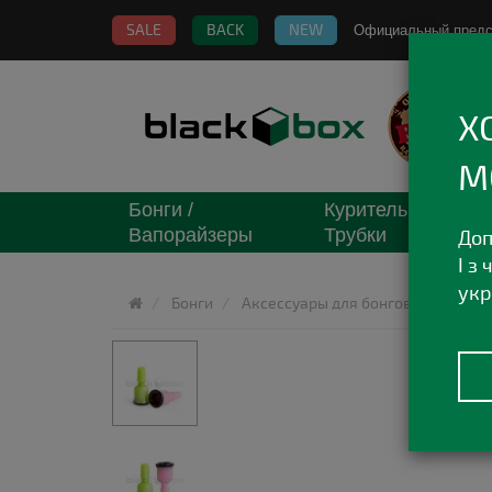
SALE
BACK
NEW
Официальный пред
Х
М
Бонги /
Курительные
Вапорайзеры
Трубки
Доп
І з
укр
Бонги
Аксессуары для бонгов
Чаша д