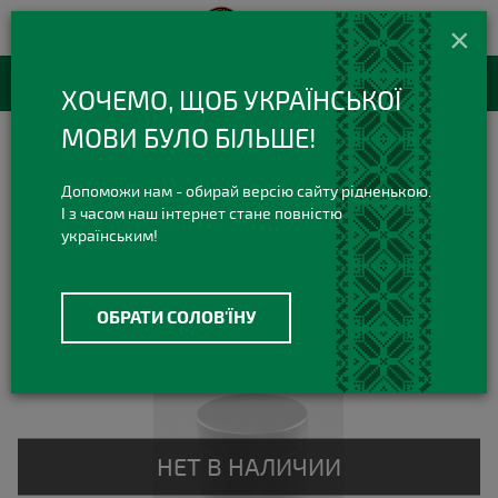
420 420 3
+38(073)
×
Viber Telegram
RU
Каталог товаров
ХОЧЕМО, ЩОБ УКРАЇНСЬКОЇ
МОВИ БУЛО БІЛЬШЕ!
Фильтр
Сортировка
Допоможи нам - обирай версію сайту рідненькою.
Гриндеры
І з часом наш інтернет стане повністю
українським!
Гриндеры оптом
ОБРАТИ СОЛОВ'ЇНУ
Ожидается