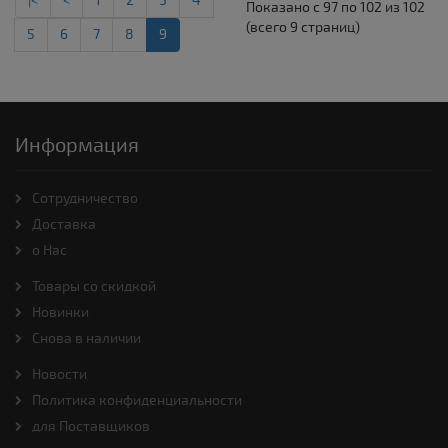
|<
<
1
2
3
4
Показано с 97 по 102 из 102
(всего 9 страниц)
5
6
7
8
9
Информация
Cотрудничество
Доставка
о Нас
Товары со скидкой
Новинки
Снова в наличии
Новости
Политика конфиденциальности
для Поставщиков