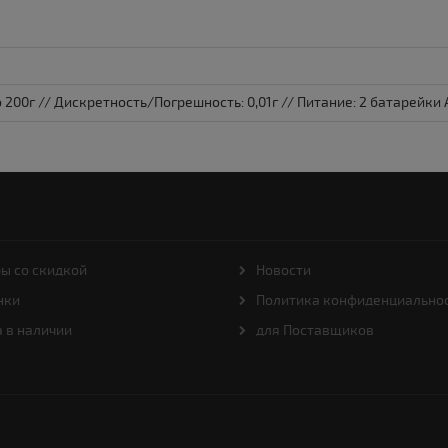
о 200г // Дискретность/Погрешность: 0,01г // Питание: 2 батарейки
ы со скидкой
Новости
нки
Политика конфиденциально
 в наличии
для Поставщиков