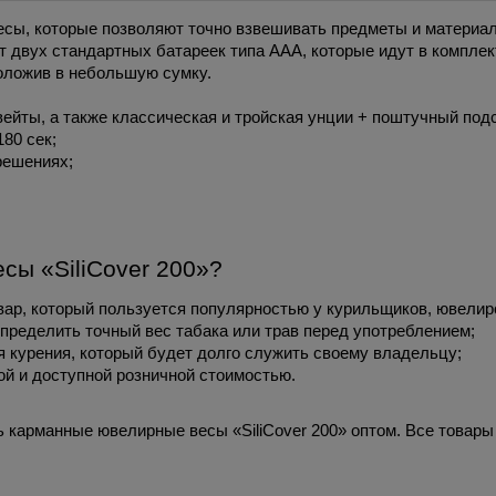
есы, которые позволяют точно взвешивать предметы и материалы
т двух стандартных батареек типа ААА, которые идут в комплект
оложив в небольшую сумку. 
ейты, а также классическая и тройская унции + поштучный подс
80 сек;
решениях;
сы «SiliCover 200»?
ар, который пользуется популярностью у курильщиков, ювелиров
пределить точный вес табака или трав перед употреблением;
 курения, который будет долго служить своему владельцу;
й и доступной розничной стоимостью.
ь карманные ювелирные весы «SiliCover 200» оптом. Все товары