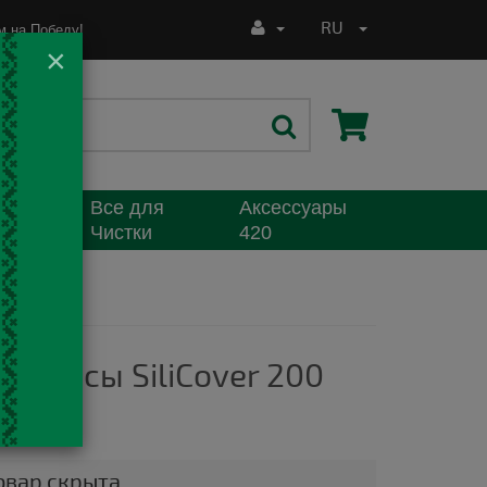
RU
 на Победу!
×
Все для
Аксессуары
я
Чистки
420
е весы SiliCover 200
н
овар скрыта