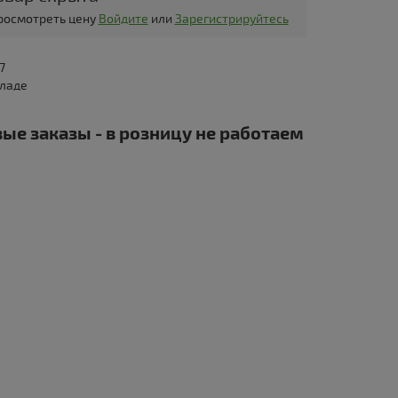
просмотреть цену
Войдите
или
Зарегистрируйтесь
7
кладе
ые заказы - в розницу не работаем