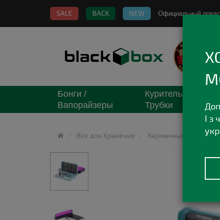
SALE
BACK
NEW
Официальный пред
Х
М
Бонги /
Курительные
Вапорайзеры
Трубки
Доп
І з
укр
Все для Хранения
Карманные весы
К