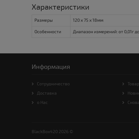
Характеристики
Размеры
120 x 75 x 18мм
Особенности
Диапазон измерений: от 0,01г д
Информация
Cотрудничество
Товар
Доставка
Нови
о Нас
Снова
BlackBox420 2026 ©