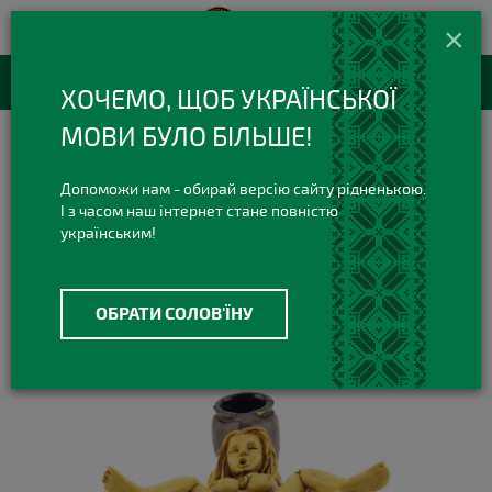
420 420 3
+38(073)
×
Viber Telegram
RU
Каталог товаров
ХОЧЕМО, ЩОБ УКРАЇНСЬКОЇ
МОВИ БУЛО БІЛЬШЕ!
Курительные Трубки
Керамические трубки
Керамическая трубка Sexy Mix Missionary
Допоможи нам - обирай версію сайту рідненькою.
І з часом наш інтернет стане повністю
українським!
ОБРАТИ СОЛОВ'ЇНУ