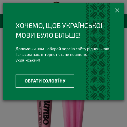
420 420 3
+38(073)
×
Viber Telegram
RU
Каталог товаров
ХОЧЕМО, ЩОБ УКРАЇНСЬКОЇ
МОВИ БУЛО БІЛЬШЕ!
Все для Самокруток
Готовые конусы
Конусы Jumbo Pink 3PK King Size
Допоможи нам - обирай версію сайту рідненькою.
І з часом наш інтернет стане повністю
українським!
ОБРАТИ СОЛОВ'ЇНУ