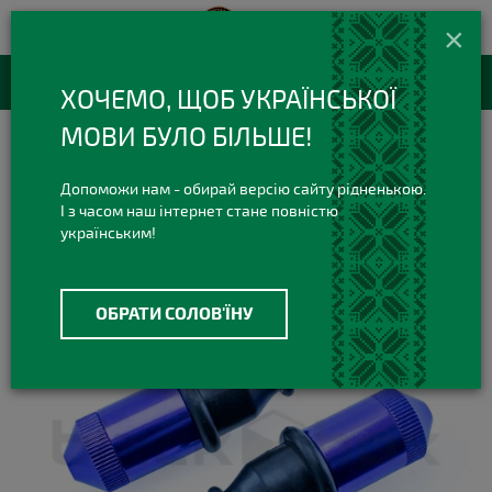
420 420 3
+38(073)
×
Viber Telegram
RU
Каталог товаров
ХОЧЕМО, ЩОБ УКРАЇНСЬКОЇ
МОВИ БУЛО БІЛЬШЕ!
Курительные Трубки
Металлические трубки
Металлическая трубка Sneak a Toke
Допоможи нам - обирай версію сайту рідненькою.
І з часом наш інтернет стане повністю
українським!
ОБРАТИ СОЛОВ'ЇНУ