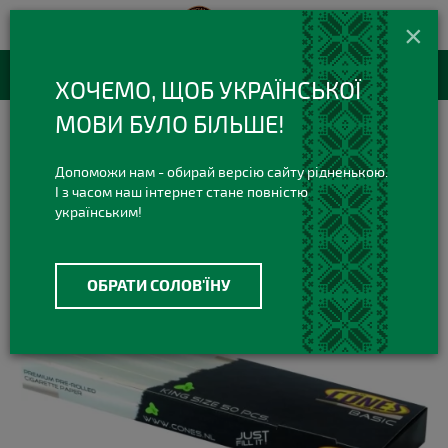
420 420 3
+38(073)
×
Viber Telegram
RU
Каталог товаров
ХОЧЕМО, ЩОБ УКРАЇНСЬКОЇ
МОВИ БУЛО БІЛЬШЕ!
Все для Самокруток
Готовые конусы
Конусы Mountain High Original Cones Basic50 King Size
Допоможи нам - обирай версію сайту рідненькою.
І з часом наш інтернет стане повністю
українським!
ОБРАТИ СОЛОВ'ЇНУ