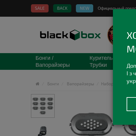
SALE
BACK
NEW
Официальный пред
Х
М
Бонги /
Курительные
Вапорайзеры
Трубки
Доп
І з
укр
Бонги
Вапорайзеры
Набор запасных с