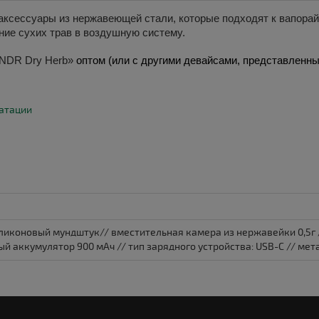
 аксессуары из нержавеющей стали, которые подходят к вапора
ие сухих трав в воздушную систему.
YNDR Dry Herb»
оптом 
(или с другими девайсами, представленны
уатации
ликоновый мундштук// вместительная камера из нержавейки 0,5г /
ый аккумулятор 900 мАч // тип зарядного устройства: USB-C // ме