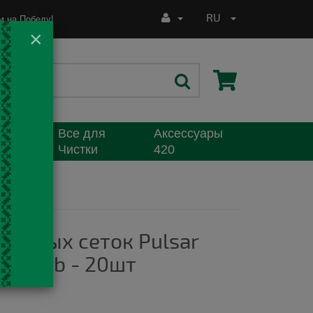
RU
 на Победу!
×
Все для
Аксессуары
я
Чистки
420
пасных сеток Pulsar
y Herb - 20шт