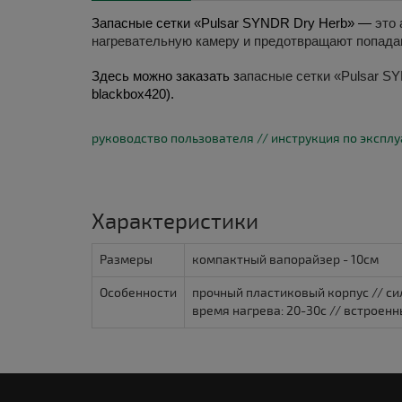
Запасные сетки «Pulsar SYNDR Dry Herb»
 — 
это
нагревательную камеру и предотвращают попадан
Здесь можно 
заказать з
апасные сетки «Pulsar S
blackbox420).
руководство пользователя // инструкция по экспл
Характеристики
Размеры
компактный вапорайзер - 10см
Особенности
прочный пластиковый корпус // си
время нагрева: 20-30с // встроенн