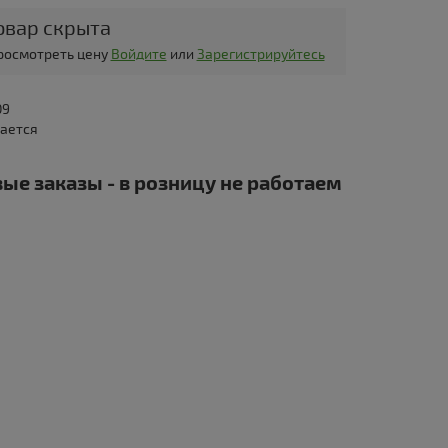
овар скрыта
просмотреть цену
Войдите
или
Зарегистрируйтесь
09
дается
ые заказы - в розницу не работаем