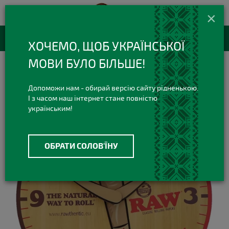
420 420 3
+38(073)
×
Viber Telegram
RU
Каталог товаров
ХОЧЕМО, ЩОБ УКРАЇНСЬКОЇ
МОВИ БУЛО БІЛЬШЕ!
POS продукция
Настенные часы RAW Cone
Допоможи нам - обирай версію сайту рідненькою.
І з часом наш інтернет стане повністю
українським!
ОБРАТИ СОЛОВ'ЇНУ