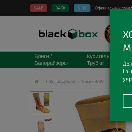
SALE
BACK
NEW
Официальный пред
Х
М
Бонги /
Курительные
Вапорайзеры
Трубки
Доп
І з
укр
POS продукция
Носки RAW