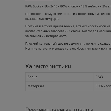
RAW Socks - EU42-46 - 80% хлопок - 18% нейлон - 2% эл
Превосходные мужские носки, изготовленные из хлопка с
вызывая дискомфорта.
Плотные и в то же время тонкие, в таких носках ноги н
воспалительных заболеваний стопы. Благодаря наличию
уменьшая их истираемость.
Плоский кеттельный шов не ощутим на ноге, что созда
Ноги не потеют и меньше устают. Носки мягкие и прият
Характеристики
Бренд
RAW
Материал
80% хлоп
Рекомендуемые товары