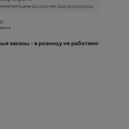
просмотреть цену
Войдите
или
Зарегистрируйтесь
92
дается
ые заказы - в розницу не работаем