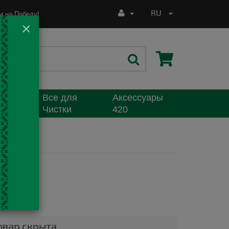
RU
 на Победу!
×
Все для
Аксессуары
я
Чистки
420
AW
рн
овар скрыта