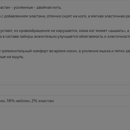
астан - усиленные - двойная нить.
 добавлением эластана, отлично сидят на ноге, а мягкая эластичная ре
е устают, их кровообращение не нарушается, кожа ног может «дышать», 
 в составе лайкры значительно улучшается облегаемость и эластичность
ет дополнительный комфорт во время носки, а усиление мыска и пятки 
ные на ощупь.
ок, 18% нейлон, 2% эластан