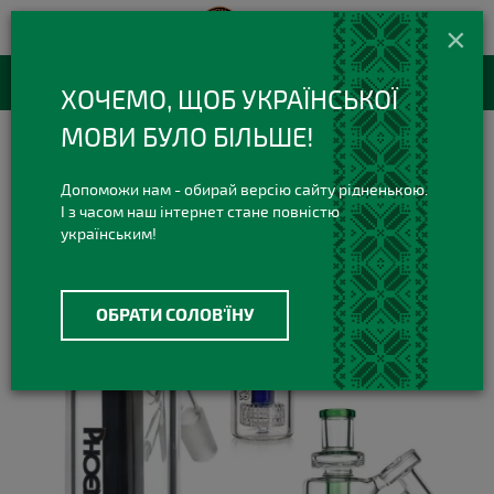
420 420 3
+38(073)
×
Viber Telegram
RU
Каталог товаров
ХОЧЕМО, ЩОБ УКРАЇНСЬКОЇ
МОВИ БУЛО БІЛЬШЕ!
Бонги
Прекулеры для бонгов
Прекулер для бонга Phoenix Matrix
Допоможи нам - обирай версію сайту рідненькою.
І з часом наш інтернет стане повністю
українським!
ОБРАТИ СОЛОВ'ЇНУ