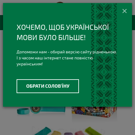
420 420 3
+38(073)
×
Viber Telegram
RU
Каталог товаров
ХОЧЕМО, ЩОБ УКРАЇНСЬКОЇ
МОВИ БУЛО БІЛЬШЕ!
Курительные Трубки
Силиконовые трубки
Силиконовая трубка Classic Colour
Допоможи нам - обирай версію сайту рідненькою.
І з часом наш інтернет стане повністю
українським!
ОБРАТИ СОЛОВ'ЇНУ