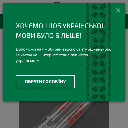
420 420 3
+38(073)
×
Viber Telegram
RU
Каталог товаров
ХОЧЕМО, ЩОБ УКРАЇНСЬКОЇ
МОВИ БУЛО БІЛЬШЕ!
Курительные Трубки
Стеклянные трубки
Стеклянная трубка Grav Clear Taster
Допоможи нам - обирай версію сайту рідненькою.
І з часом наш інтернет стане повністю
українським!
ОБРАТИ СОЛОВ'ЇНУ