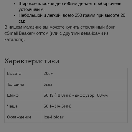
Широкое плоское дно ⌀95мм делает прибор очень 
устойчивым;
Небольшой и легкий: всего 250 грамм при высоте 20 
см;
В нашем магазине вы можете
купить
стеклянный бонг
«Small Beaker»
оптом
(или с другими девайсами из
каталога).
Характеристики
Высота
20см
Толщина
5мм
Шлиф
SG 19 (18,8мм) - диффузор 100мм
Чаша
SG 14 (14,5мм)
Охлаждение
Ice-Holder