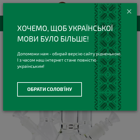
420 420 3
+38(073)
×
Viber Telegram
RU
Каталог товаров
ХОЧЕМО, ЩОБ УКРАЇНСЬКОЇ
МОВИ БУЛО БІЛЬШЕ!
Бонги
Стеклянные бонги
Стеклянный бонг Small Beaker
Допоможи нам - обирай версію сайту рідненькою.
І з часом наш інтернет стане повністю
українським!
ОБРАТИ СОЛОВ'ЇНУ