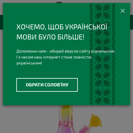
420 420 3
+38(073)
×
Viber Telegram
RU
Каталог товаров
ХОЧЕМО, ЩОБ УКРАЇНСЬКОЇ
МОВИ БУЛО БІЛЬШЕ!
Бонги
Стеклянные бонги
Стеклянный бонг Sun
Допоможи нам - обирай версію сайту рідненькою.
І з часом наш інтернет стане повністю
українським!
ОБРАТИ СОЛОВ'ЇНУ