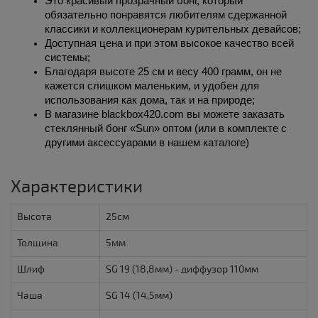
Это красивый прозрачный бонг, который 
обязательно понравятся любителям сдержанной 
классики и коллекционерам курительных девайсов;
Доступная 
цена 
и при этом высокое качество всей 
системы;
Благодаря высоте 25 см и весу 400 грамм, он не 
кажется слишком маленьким, и удобен для 
использования как дома, так и на природе;
В магазине blackbox420.com вы можете 
заказать
стеклянный бонг «Sun» 
оптом 
(или в комплекте с 
другими аксессуарами в нашем каталоге)
Характеристики
Высота
25см
Толщина
5мм
Шлиф
SG 19 (18,8мм) - диффузор 110мм
Чаша
SG 14 (14,5мм)