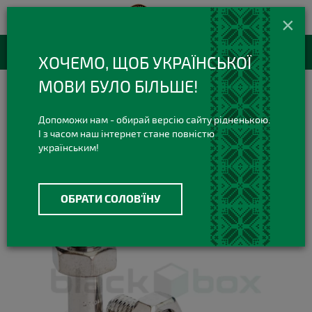
420 420 3
+38(073)
×
Viber Telegram
RU
Каталог товаров
ХОЧЕМО, ЩОБ УКРАЇНСЬКОЇ
МОВИ БУЛО БІЛЬШЕ!
Все для Хранения
Тайники
Набор контейнеров тайников Bolt Stash
Допоможи нам - обирай версію сайту рідненькою.
І з часом наш інтернет стане повністю
українським!
ОБРАТИ СОЛОВ'ЇНУ