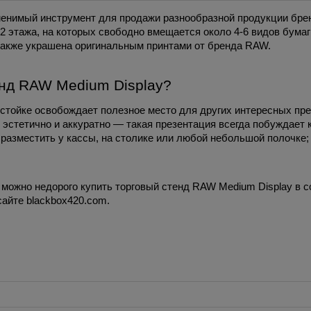
енимый инструмент для продажи разнообразной продукции брен
2 этажа, на которых свободно вмещается около 4-6 видов бумаги
 также украшена оригинальным принтами от бренда RAW. 
енд RAW Medium Display?
 стойке освобождает полезное место для других интересных пр
эстетично и аккуратно — такая презентация всегда побуждает к
 разместить у кассы, на столике или любой небольшой полочке;
 можно недорого купить торговый стенд RAW Medium Display в со
айте blackbox420.com. 