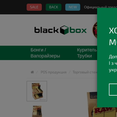
SALE
BACK
NEW
Официальный пред
Х
М
Бонги /
Курительные
Вапорайзеры
Трубки
Доп
І з
укр
POS продукция
Торговый стенд RAW Medi