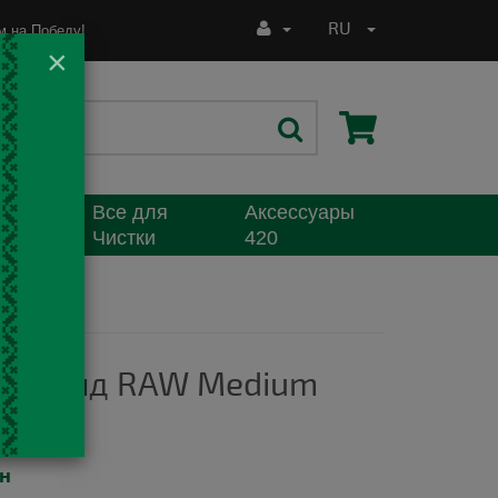
RU
 на Победу!
×
Все для
Аксессуары
я
Чистки
420
й стенд RAW Medium
рн