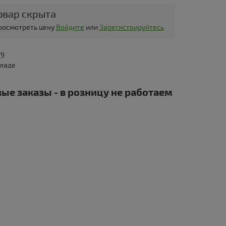
овар скрыта
просмотреть цену
Войдите
или
Зарегистрируйтесь
79
кладе
ые заказы - в розницу не работаем