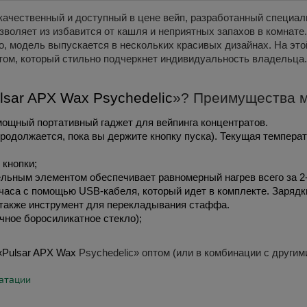
качественный и доступный в
цене
вейп, разработанный специал
воляет из избавится от кашля и неприятных запахов в комнате. 
го, модель выпускается в нескольких красивых дизайнах. На эт
ом, который стильно подчеркнет индивидуальность владельца.
lsar APX Wax Psychedelic
»?
Преимущества м
мощный портативный гаджет для вейпинга концентратов. 
родолжается, пока вы держите кнопку пуска). Текущая температ
 кнопки;
льным элементом обеспечивает равномерный нагрев всего за 2-
часа с помощью USB-кабеля, который идет в комплекте. Зарядки 
 также инструмент для перекладывания стаффа. 
чное боросиликатное стекло);
«Pulsar APX Wax 
Psychedelic
»
оптом
(или в комбинации с другим
уатации