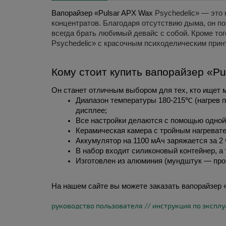
Вапорайзер «Pulsar APX Wax 
Psychedelic
»
— это 
концентратов. Благодаря отсутствию дыма, он поз
всегда брать любимый девайс с собой. Кроме то
Psychedelic»
с красочным психоделическим принт
Кому стоит 
купить 
вапорайзер «Pu
Он станет отличным выбором для тех, кто ищет 
Диапазон температуры 180-215℃ (нагрев п
дисплее;
Все настройки делаются с помощью одной
Керамическая камера с тройным нагревате
Аккумулятор на 1100 мАч заряжается за 2 
В набор входит силиконовый контейнер, а
Изготовлен из алюминия (мундштук — про
На нашем сайте вы можете 
заказать 
вапорайзер 
руководство пользователя // инструкция по экспл