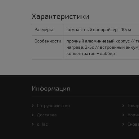
Характеристики
Размеры
компактный вапорайзер - 10см
Особенности
прочный алюминиевый корпус // т
нагрева: 2-5с // встроенный аккум
концентратов + даббер
Информация
Cотрудничество
Товар
Доставка
Нови
о Нас
Снова