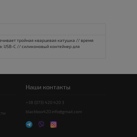
ечивает тройная кварцевая катушка // время
ва: USB-C // силиконовый контейнер для
Наши контакты
+38 (073) 420 420 3
blackbox420.info@gmail.com
сти