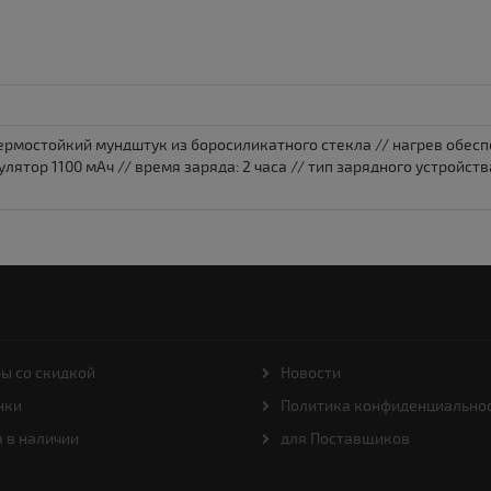
ермостойкий мундштук из боросиликатного стекла // нагрев обесп
улятор 1100 мАч // время заряда: 2 часа // тип зарядного устройст
ы со скидкой
Новости
нки
Политика конфиденциально
 в наличии
для Поставщиков