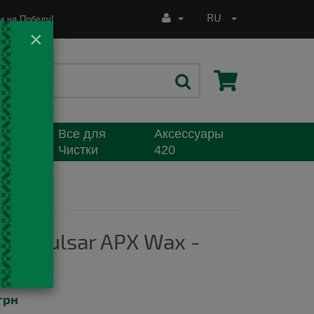
RU
 на Победу!
×
Все для
Аксессуары
я
Чистки
420
ер Pulsar APX Wax -
lic
грн