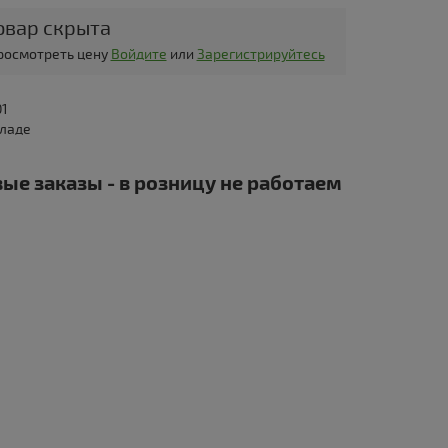
овар скрыта
просмотреть цену
Войдите
или
Зарегистрируйтесь
01
кладе
ые заказы - в розницу не работаем