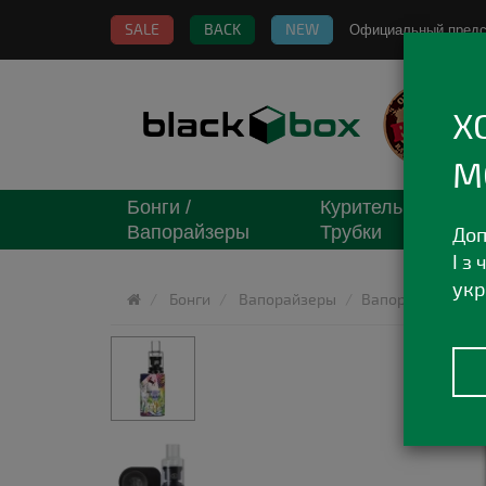
SALE
BACK
NEW
Официальный пред
Х
М
Бонги /
Курительные
Вапорайзеры
Трубки
Доп
І з
укр
Бонги
Вапорайзеры
Вапорайзер Pulsa