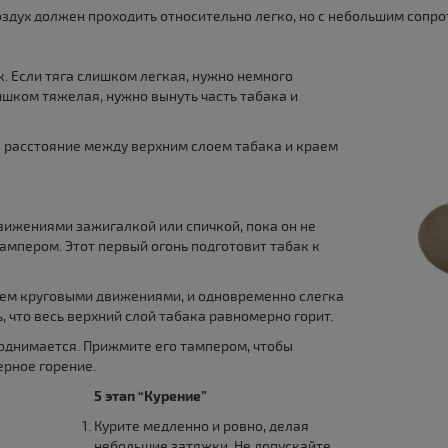
оздух должен проходить относительно легко, но с небольшим сопр
к. Если тяга слишком легкая, нужно немного
ишком тяжелая, нужно вынуть часть табака и
 расстояние между верхним слоем табака и краем
вижениями зажигалкой или спичкой, пока он не
мпером. Этот первый огонь подготовит табак к
нем круговыми движениями, и одновременно слегка
, что весь верхний слой табака равномерно горит.
однимается. Прижмите его тампером, чтобы
ерное горение.
5 этап “Курение”
Курите медленно и ровно, делая
небольшие затяжки. Не допускайте