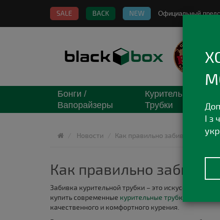
SALE
BACK
NEW
Официальный пред
Х
М
Бонги /
Курительные
Вапорайзеры
Трубки
Доп
І з
укр
Новости
Как правильно забивать курите
Как правильно забиват
Забивка курительной трубки – это искусство, треб
купить современные
курительные трубки оптом
мож
качественного и комфортного курения.