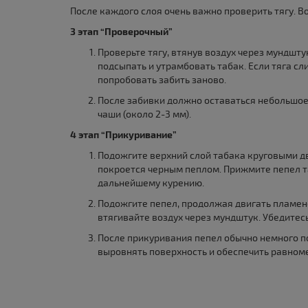
После каждого слоя очень важно проверить тягу. В
3 этап “Проверочный”
Проверьте тягу, втянув воздух через мундшту
подсыпать и утрамбовать табак. Если тяга сл
попробовать забить заново.
После забивки должно оставаться небольшое
чаши (около 2-3 мм).
4 этап “Прикуривание”
Подожгите верхний слой табака круговыми д
покроется черным пеплом. Прижмите пепел та
дальнейшему курению.
Подожгите пепел, продолжая двигать пламе
втягивайте воздух через мундштук. Убедитесь
После прикуривания пепел обычно немного п
выровнять поверхность и обеспечить равном