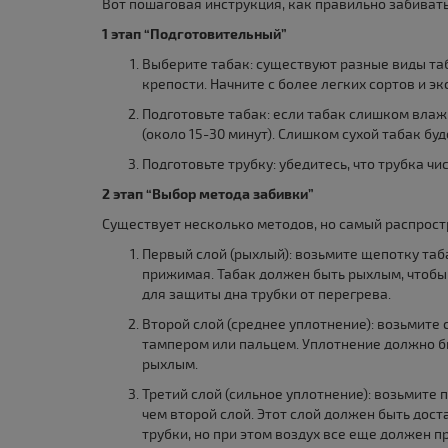
Вот пошаговая инструкция, как правильно забивать
1 этап “Подготовительный”
Выберите табак: существуют разные виды таб
крепости. Начните с более легких сортов и э
Подготовьте табак: если табак слишком влаж
(около 15-30 минут). Слишком сухой табак бу
Подготовьте трубку: убедитесь, что трубка чис
2 этап “Выбор метода забивки”
Существует несколько методов, но самый распрост
Первый слой (рыхлый): возьмите щепотку таба
прижимая. Табак должен быть рыхлым, чтобы 
для защиты дна трубки от перегрева.
Второй слой (среднее уплотнение): возьмите
тампером или пальцем. Уплотнение должно б
рыхлым.
Третий слой (сильное уплотнение): возьмите
чем второй слой. Этот слой должен быть дост
трубки, но при этом воздух все еще должен п