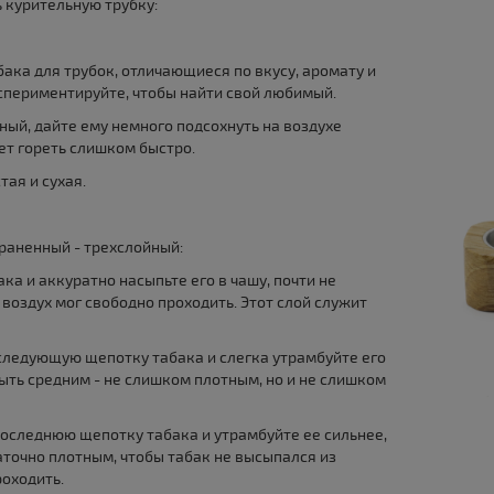
 курительную трубку:
ака для трубок, отличающиеся по вкусу, аромату и
кспериментируйте, чтобы найти свой любимый.
ный, дайте ему немного подсохнуть на воздухе
дет гореть слишком быстро.
тая и сухая.
раненный - трехслойный:
ка и аккуратно насыпьте его в чашу, почти не
воздух мог свободно проходить. Этот слой служит
 следующую щепотку табака и слегка утрамбуйте его
ыть средним - не слишком плотным, но и не слишком
 последнюю щепотку табака и утрамбуйте ее сильнее,
аточно плотным, чтобы табак не высыпался из
роходить.