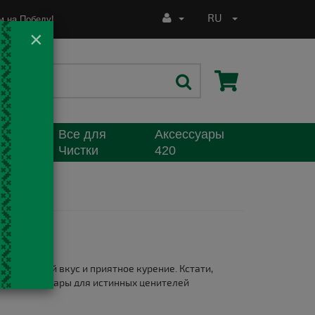
RU
 на Победу!
×
Все для
Аксессуары
я
Чистки
420
ет хороший вкус и приятное курение. Кстати,
ные аксессуары для истинных ценителей