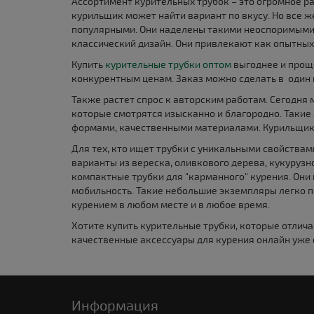
Ассортимент курительных трубок – это огромное р
курильщик может найти вариант по вкусу. Но все 
популярными. Они наделены такими неоспоримыми 
классический дизайн. Они привлекают как опытных
Купить
курительные трубки оптом
выгоднее и проще
конкурентным ценам. Заказ можно сделать в один 
Также растет спрос к авторским работам. Сегодня 
которые смотрятся изысканно и благородно. Таки
формами, качественными материалами. Курильщик и
Для тех, кто ищет трубки с уникальными свойства
варианты из вереска, оливкового дерева, кукурузн
компактные трубки для "карманного" курения. Они 
мобильность. Такие небольшие экземпляры легко 
курением в любом месте и в любое время.
Хотите купить курительные трубки, которые отли
качественные аксессуары для курения онлайн уже 
Информация