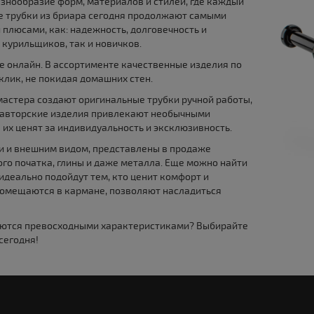
азнообразие форм, материалов и стилей, где каждый
же трубки из бриара сегодня продолжают самыми
плюсами, как: надежность, долговечность и
 курильщиков, так и новичков.
 онлайн. В ассортименте качественные изделия по
клик, не покидая домашних стен.
мастера создают оригинальные трубки ручной работы,
е авторские изделия привлекают необычными
х ценят за индивидуальность и эксклюзивность.
ми и внешним видом, представлены в продаже
ого початка, глины и даже металла. Еще можно найти
идеально подойдут тем, кто ценит комфорт и
помещаются в кармане, позволяют насладиться
чаются превосходными характеристиками? Выбирайте
сегодня!