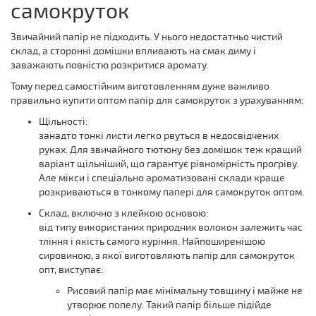
самокруток
Звичайний папір не підходить. У нього недостатньо чистий
склад, а сторонні домішки впливають на смак диму і
заважають повністю розкритися аромату.
Тому перед самостійним виготовленням дуже важливо
правильно купити оптом папір для самокруток з урахуванням:
Щільності:
занадто тонкі листи легко рвуться в недосвідчених
руках. Для звичайного тютюну без домішок теж кращий
варіант щільніший, що гарантує рівномірність прогріву.
Але мікси і спеціально ароматизовані склади краще
розкриваються в тонкому папері для самокруток оптом.
Склад, включно з клейкою основою:
від типу використаних природних волокон залежить час
тління і якість самого куріння. Найпоширенішою
сировиною, з якої виготовляють папір для самокруток
опт, виступає:
Рисовий папір має мінімальну товщину і майже не
утворює попелу. Такий папір більше підійде