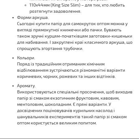
110х44мм (King Size Slim) – для тих, хто любить
розтягнути задоволення.
Форми аркуша.
Сьогодні купити папір для самокруток оптом можна у
вигляді прямокутної книжечки або пачки. Бувають
також зручні курцям-початківцям заготовки-кишеньки
для набивання. І закруглені краї класичного аркуша, що
спрощують згортання трубочки.
Кольори.
Поряд із традиційним отриманим хімічним
відбілюванням зустрічаються різноманітні варіанти
коричневих, чорних, рожевих та інших відтінків.
Аромату.
Використовуються спеціальні просочення, щоб виходив
папір зі смаком екзотичним фруктовим, кавовим,
ментоловим, шоколадним. Є пряні варіанти. У
досвідчених поціновувачів курильних насолод і
шанувальників експериментів такий папір зі смаком
оптом користується великим попитом.