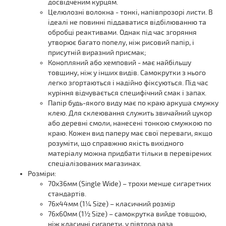
досвідченим курцям.
Целюлозні волокна - тонкі, напівпрозорі листи. В
ідеалі не повинні піддаватися відбілюванню та
обробці реактивами. Однак під час згоряння
утворює багато попелу, ніж рисовий папір, і
присутній виразний присмак;
Конопляний або хемповий - має найбільшу
товщину, ніж у інших видів. Самокрутки з нього
легко згортаються і надійно фіксуються. Під час
куріння відчувається специфічний смак і запах.
Папір будь-якого виду має по краю аркуша смужку
клею. Для склеювання служить звичайний цукор
або деревні смоли, нанесені тонкою смужкою по
краю. Кожен вид паперу має свої переваги, якщо
розуміти, що справжню якість вихідного
матеріалу можна придбати тільки в перевірених
спеціалізованих магазинах.
Розміри:
70x36мм (Single Wide) – трохи менше сигаретних
стандартів.
76x44мм (1¼ Size) – класичний розмір
76x60мм (1½ Size) – самокрутка вийде товщою,
ніж класичні сигарети, у півтора раза.