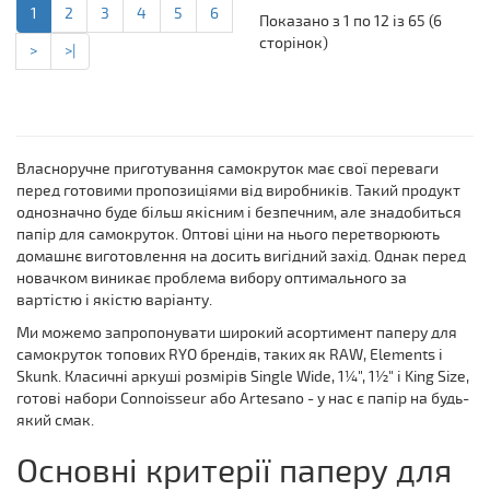
1
2
3
4
5
6
Показано з 1 по 12 із 65 (6
сторінок)
>
>|
Власноручне приготування самокруток має свої переваги
перед готовими пропозиціями від виробників. Такий продукт
однозначно буде більш якісним і безпечним, але знадобиться
папір для самокруток. Оптові ціни на нього перетворюють
домашнє виготовлення на досить вигідний захід. Однак перед
новачком виникає проблема вибору оптимального за
вартістю і якістю варіанту.
Ми можемо запропонувати широкий асортимент паперу для
самокруток топових RYO брендів, таких як RAW, Elements і
Skunk. Класичні аркуші розмірів Single Wide, 1¼", 1½" і King Size,
готові набори Connoisseur або Artesano - у нас є папір на будь-
який смак.
Основні критерії паперу для