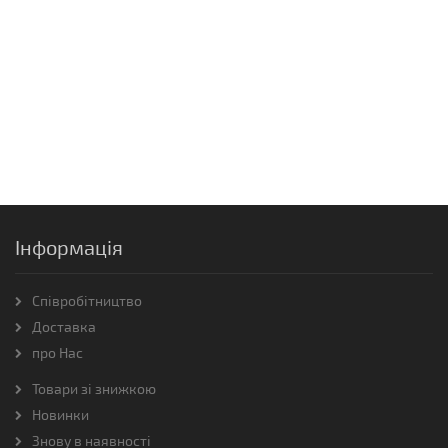
Інформація
Співробітництво
Доставка
про Нас
Товари зі знижкою
Новинки
Знову в наявності