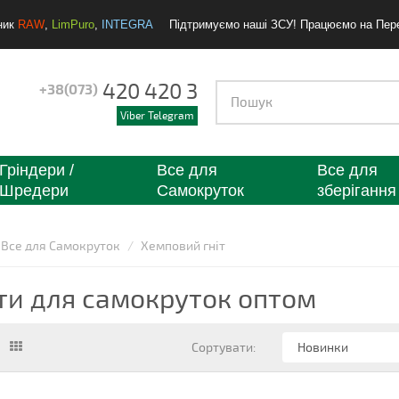
ник
RAW
,
LimPuro
,
INTEGRA
Підтримуємо наші ЗСУ! Працюємо на Пер
420 420 3
+38(073)
Viber Telegram
Гріндери /
Все для
Все для
Шредери
Самокруток
зберігання
Все для Самокруток
Хемповий гніт
ти для самокруток оптом
Сортувати: