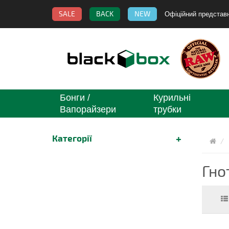
SALE
BACK
NEW
Офіційний представ
Бонги /
Курильні
Вапорайзери
трубки
Категорії
Гно