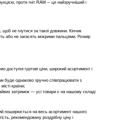
кцією, проте гніт RAW ─ це найзручніший і 
щоб не гнутися за такої довжини. Кінчик 
ть або не загасять мокрими пальцями. Розмір 
 доступні гуртові ціни, широкий асортимент і 
Нам буде однаково зручно співпрацювати з 
місті країни;
вих затримок — усі товари є на нашому складі 
кий поширюється на весь асортимент нашого 
сть, рекомендовану роздрібну ціну і 