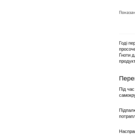
Показано
Годі пе
просоче
Ґноти д
продукт
Пере
Під час
самокру
Підпалю
потрапл
Насправ