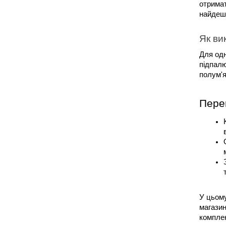
отримат
найдеше
Як ви
Для одн
підпалю
полум'я
Перев
У цьому
магазин
комплек