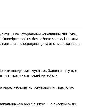
 купити 100% натуральний конопляний ґніт RAW, 
вномірне горіння без зайвого запаху і кіптяви. 
о навколишнє середовище та якість споживаного 
ірники швидко закінчуються. Завдяки гніту для 
ити витрати на витратні матеріали.
 мірою небезпечно. Хемповий гніт виключає 
запальничкою або сірником — є високий ризик 