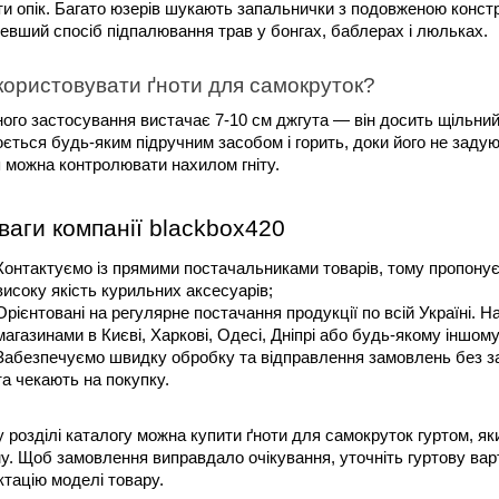
и опік. Багато юзерів шукають запальнички з подовженою констру
вший спосіб підпалювання трав у бонгах, баблерах і люльках. 
користовувати ґноти для самокруток?
ого застосування вистачає 7-10 см джгута — він досить щільний, 
ється будь-яким підручним засобом і горить, доки його не задую
 можна контролювати нахилом гніту.
аги компанії blackbox420
Контактуємо із прямими постачальниками товарів, тому пропонуємо
високу якість курильних аксесуарів;
Орієнтовані на регулярне постачання продукції по всій Україні. 
магазинами в Києві, Харкові, Одесі, Дніпрі або будь-якому іншому 
Забезпечуємо швидку обробку та відправлення замовлень без зай
та чекають на покупку.
 розділі каталогу можна купити ґноти для самокруток гуртом, я
у. Щоб замовлення виправдало очікування, уточніть гуртову варті
тацію моделі товару.