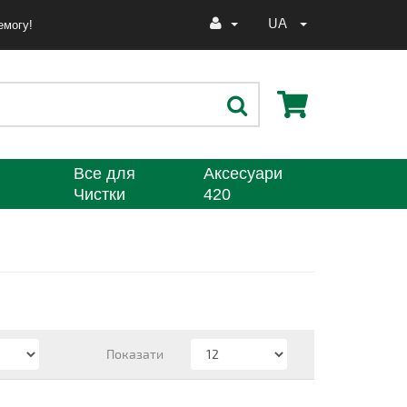
UA
емогу!
Все для
Аксесуари
Чистки
420
Показати