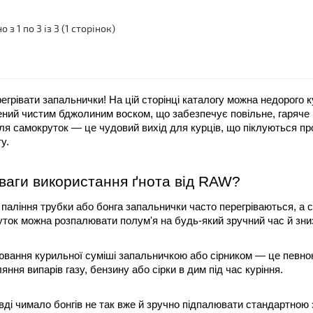
 з 1 по 3 із 3 (1 сторінок)
регрівати запальнички! На цій сторінці каталогу можна недорого
ний чистим бджолиним воском, що забезпечує повільне, гаряче і рі
ля самокруток — це чудовий вихід для курців, що піклуються пр
у.
ваги використання ґнота від RAW?
 паління трубки або бонга запальнички часто перегріваються, а с
ток можна розпалювати полум'я на будь-який зручний час й зниз
вання курильної суміші запальничкою або сірником — це певною
яння випарів газу, бензину або сірки в дим під час куріння. 
ді чимало бонгів не так вже й зручно підпалювати стандартною 