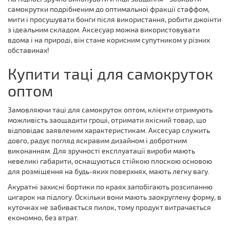
самокрутки подрібненим до оптимальної фракції стаффом,
мити і просушувати бонги після використання, робити джоінти
з ідеальним складом. Аксесуар можна використовувати
вдома і на природі, він стане корисним супутником у різних
обставинах!
Купити таці для самокруток
оптом
Замовляючи таці для самокруток оптом, клієнти отримують
можливість заощадити гроші, отримати якісний товар, що
відповідає заявленим характеристикам. Аксесуар служить
довго, радує погляд яскравим дизайном і добротним
виконанням. Для зручності експлуатації вироби мають
невеликі габарити, оснащуються стійкою плоскою основою
для розміщення на будь-яких поверхнях, мають легку вагу.
Акуратні захисні бортики по краях запобігають розсипанню
цигарок на підлогу. Оскільки вони мають заокруглену форму, в
куточках не забивається пилок, тому продукт витрачається
економно, без втрат.