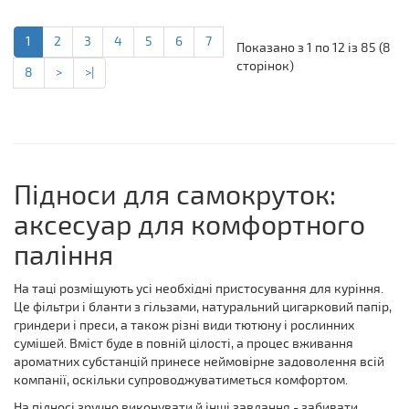
1
2
3
4
5
6
7
Показано з 1 по 12 із 85 (8
сторінок)
8
>
>|
Підноси для самокруток:
аксесуар для комфортного
паління
На таці розміщують усі необхідні пристосування для куріння.
Це фільтри і бланти з гільзами, натуральний цигарковий папір,
гриндери і преси, а також різні види тютюну і рослинних
сумішей. Вміст буде в повній цілості, а процес вживання
ароматних субстанцій принесе неймовірне задоволення всій
компанії, оскільки супроводжуватиметься комфортом.
На підносі зручно виконувати й інші завдання - забивати