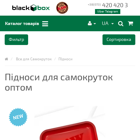
420 420 3
+38(073)
Viber Telegram
UA
Каталог товарів
Фильтр
Сортировка
Все для Самокруток
ПІдноси
Підноси для самокруток
оптом