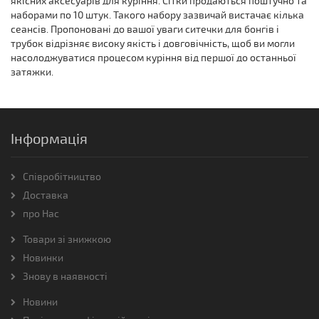
якісних аксесуарів для куріння. Сітки продаються поштучно та
наборами по 10 штук. Такого набору зазвичай вистачає кілька
сеансів. Пропоновані до вашої уваги ситечки для бонгів і
трубок відрізняє високу якість і довговічність, щоб ви могли
насолоджуватися процесом куріння від першої до останньої
затяжки.
Інформація
Співробітництво
Доставка
про Нас
Товари зі знижкою
Новинки
Знову в наявності
Новини