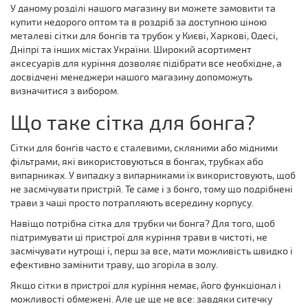
У даному розділі нашого магазину ви можете замовити та
купити недорого оптом та в роздріб за доступною ціною
металеві сітки для бонгів та трубок у Києві, Харкові, Одесі,
Дніпрі та інших містах України. Широкий асортимент
аксесуарів для куріння дозволяє підібрати все необхідне, а
досвідчені менеджери нашого магазину допоможуть
визначитися з вибором.
Що таке сітка для бонга?
Сітки для бонгів часто є сталевими, скляними або мідними
фільтрами, які використовуються в бонгах, трубках або
випарниках. У випадку з випарниками їх використовують, щоб
не засмічувати пристрій. Те саме і з бонго, тому що подрібнені
трави з чаші просто потрапляють всередину корпусу.
Навіщо потрібна сітка для трубки чи бонга? Для того, щоб
підтримувати ці пристрої для куріння трави в чистоті, не
засмічувати нутрощі і, перш за все, мати можливість швидко і
ефективно замінити траву, що згоріла в золу.
Якщо сітки в пристрої для куріння немає, його функціонал і
можливості обмежені. Але це ще не все: завдяки ситечку