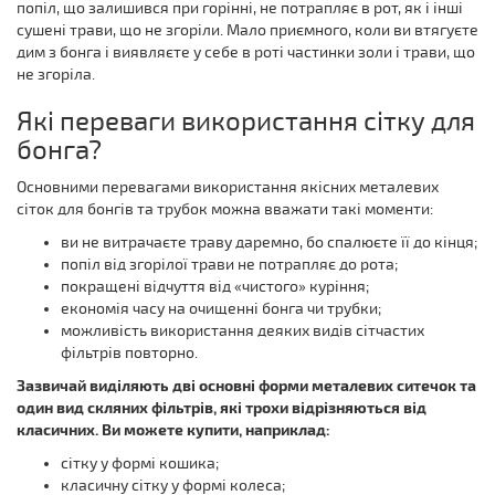
попіл, що залишився при горінні, не потрапляє в рот, як і інші
сушені трави, що не згоріли. Мало приємного, коли ви втягуєте
дим з бонга і виявляєте у себе в роті частинки золи і трави, що
не згоріла.
Які переваги використання сітку для
бонга?
Основними перевагами використання якісних металевих
сіток для бонгів та трубок можна вважати такі моменти:
ви не витрачаєте траву даремно, бо спалюєте її до кінця;
попіл від згорілої трави не потрапляє до рота;
покращені відчуття від «чистого» куріння;
економія часу на очищенні бонга чи трубки;
можливість використання деяких видів сітчастих
фільтрів повторно.
Зазвичай виділяють дві основні форми металевих ситечок та
один вид скляних фільтрів, які трохи відрізняються від
класичних. Ви можете купити, наприклад:
сітку у формі кошика;
класичну сітку у формі колеса;