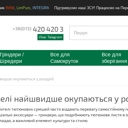
ник
RAW
,
LimPuro
,
INTEGRA
Підтримуємо наші ЗСУ! Працюємо на Пер
420 420 3
+38(073)
Viber Telegram
Гріндери /
Все для
Все для
Шредери
Самокруток
зберігання
швидше окупаються у роздріб
делі найшвидше окупаються у р
ителі тютюнових сумішей часто віддають перевагу самостійному ї
ціальні аксесуари — гриндери, що подрібнюють тютюнове листя в од
ладдя, а важливий елемент культури та стилю.