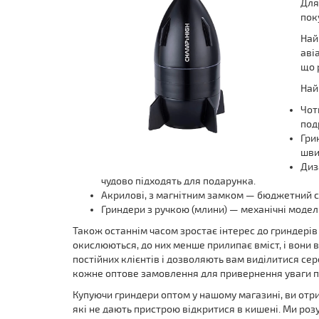
Для
пок
Най
аві
що 
Най
Чот
под
Гри
шви
Диз
чудово підходять для подарунка.
Акрилові, з магнітним замком — бюджетний се
Гриндери з ручкою (млини) — механічні модел
Також останнім часом зростає інтерес до гриндерів
окислюються, до них менше прилипає вміст, і вони 
постійних клієнтів і дозволяють вам виділитися се
кожне оптове замовлення для привернення уваги по
Купуючи гриндери оптом у нашому магазині, ви отр
які не дають пристрою відкритися в кишені. Ми роз