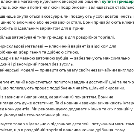
 власника магазину курильних аксесуарів рішення
купити гриндер
упців, оскільки попит на якісні подрібнювачі залишається стабільн
швидше окупаються аксесуари, які поєднують у собі довговічність і
аційного алюмінію або нержавіючої сталі. Вони приваблюють клієнт
робить їх ідеальним варіантом для вітрини.
більш затребувані типи гриндерів для роздрібної торгівлі:
ирискладові металеві — класичний варіант із відсіком для
рібнення, зберігання та дрібною сіткою.
ндери з алмазною заточкою зубців — забезпечують максимально
дкий і рівномірний помел без зусиль.
айнерські моделі — привертають увагу своїм незвичайним виглядо
гмент, який користується попитом завдяки доступній ціні та легко
і, що полегшують процес подрібнення навіть щільної сировини.
 із захисним (наприклад, керамічним) покриттям. Вони не
виглядають дуже естетично. Такі новинки завжди викликають інтер
ред конкурентів. Ми рекомендуємо додавати кілька таких позицій у
ціновувачів технологічних рішень.
имуєте товар з ідеальною підгонкою деталей і потужними магнітам
уміємо, що в роздрібній торгівлі важлива кожна дрібниця, тому