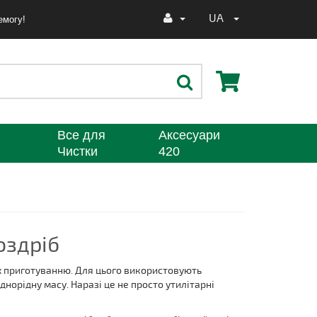
UA
емогу!
Все для
Аксесуари
Чистки
420
оздріб
х приготуванню. Для цього використовують
норідну масу. Наразі це не просто утилітарні