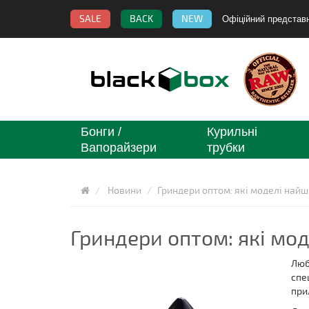
SALE
BACK
NEW
Офіційний представ
Бонги /
Курильні
Вапорайзери
трубки
Новини
Гриндери оптом: які моделі най
Гриндери оптом: які мо
Люб
спе
при