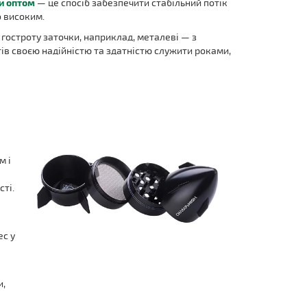
и оптом
— це спосіб забезпечити стабільний потік
о високим.
 гостроту заточки, наприклад, металеві — з
ів своєю надійністю та здатністю служити роками,
м і
сті.
ес у
и,