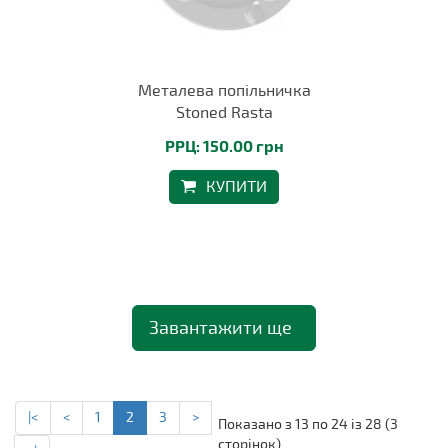
Металева попільничка
Stoned Rasta
РРЦ: 150.00 грн
КУПИТИ
Завантажити ще
|<
<
1
2
3
>
Показано з 13 по 24 із 28 (3
сторінок)