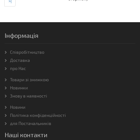
>|
Інформація
Співробітництво
Доставка
про Нас
Товари зі знижкою
Новинки
Знову в наявності
Новини
Політика конфіденційності
для Постачальників
Наші контакти