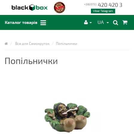
420 420 3
+38(073)
Viber Telegram
UA
Каталог товарів
Все для Самокруток
Попільнички
Попільнички